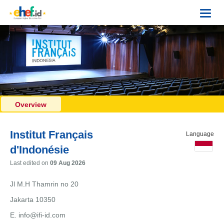
Toggl
navig
Overview
Institut Français
Language
d'Indonésie
Last edited on
09 Aug 2026
Jl M.H Thamrin no 20
Jakarta 10350
E. info@ifi-id.com